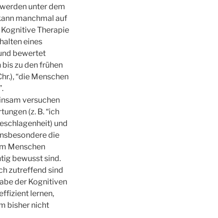
 werden unter dem
 kann manchmal auf
 Kognitive Therapie
halten eines
 und bewertet
 bis zu den frühen
Chr.), “die Menschen
.
einsam versuchen
ungen (z. B. “ich
rgeschlagenheit) und
 insbesondere die
nem Menschen
htig bewusst sind.
h zutreffend sind
gabe der Kognitiven
ffizient lernen,
hm bisher nicht