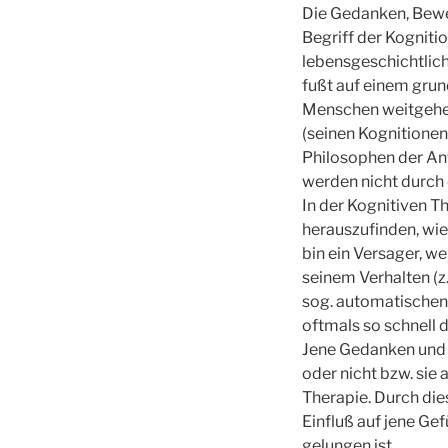
Die Gedanken, Bewe
Begriff der Kognit
lebensgeschichtlich
fußt auf einem gru
Menschen weitgehen
(seinen Kognitionen
Philosophen der Ant
werden nicht durch 
In der Kognitiven 
herauszufinden, wie
bin ein Versager, we
seinem Verhalten (z
sog. automatischen
oftmals so schnell 
Jene Gedanken und 
oder nicht bzw. sie
Therapie. Durch die
Einfluß auf jene Gef
gelungen ist.