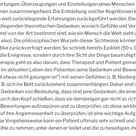
rtungen, Überzeugungen und Einstellungen eines Menschen
ionen zusammengefasst. Die Entstehung solcher Kognitionen
 weit zurückliegende Erfahrungen zurückgeführt werden. Die
ndlegenden theoretischen Gedanken, wonach Gefühle und Ver
d von der Art bestimmt sind, wie ein Mensch die Welt sieht
 also). Die philosophischen Wurzeln dieser Sichtweise können
ike zurückverfolgt werden: So schrieb bereits Epiktet (50 v. 
die Ereignisse, sondern durch ihre Sicht der Dinge beunruhigt”
Therapie geht es also darum, dass Therapeut und Patient gem
 im aktuellen Leben des Patienten seine Gedanken und Bewert
il etwas nicht gelungen ist”) mit seinen Gefühlen (z. B. Niede
. B. sich ins Bett zurückziehen) zusammenhängen. Dabei sind
 Gedanken von Bedeutung, dass sind jene Gedanken, die ei
durch den Kopf schießen, dass sie demjenigen gar nicht so ric
Bewertungen aufzuspüren und zu überprüfen, ob diese wirklic
 auf ihre Angemessenheit zu überprüfen, ist eine wichtige Auf
se Vorgehensweise kann ein Patient oftmals sehr schnell und e
ühle zu nehmen, unter denen er leidet und die zu beseitigen, i